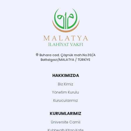
Buhara cad. Çöşnük mah.No.39/A
Battalgazi/MALATYA / TÜRKİYE
HAKKIMIZDA
Biz Kimiz
Yönetim Kurulu
Kurucularımız
KURUMLARIMIZ
Üniversite Camii
Kubbealtı Kitap Kafe