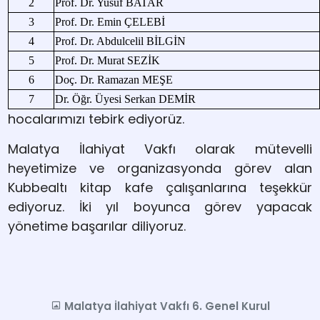
2
Prof. Dr. Yusuf BATAR
3
Prof. Dr. Emin ÇELEBİ
4
Prof. Dr. Abdulcelil BİLGİN
5
Prof. Dr. Murat SEZİK
6
Doç. Dr. Ramazan MEŞE
7
Dr. Öğr. Üyesi Serkan DEMİR
hocalarımızı tebirk ediyorüz.
Malatya İlahiyat Vakfı olarak mütevelli
heyetimize ve organizasyonda görev alan
Kubbealtı kitap kafe çalışanlarına teşekkür
ediyoruz. İki yıl boyunca görev yapacak
yönetime başarılar diliyoruz.
Malatya İlahiyat Vakfı 6. Genel Kurul