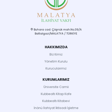
Buhara cad. Çöşnük mah.No.39/A
Battalgazi/MALATYA / TÜRKİYE
HAKKIMIZDA
Biz Kimiz
Yönetim Kurulu
Kurucularımız
KURUMLARIMIZ
Üniversite Camii
Kubbealtı Kitap Kafe
Kubbealtı Kitabevi
İnönü İlahiyat İktisadi İşletme