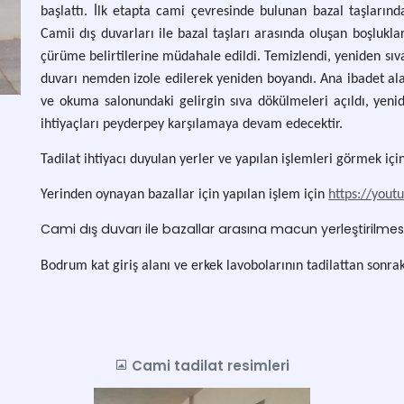
başlattı. İlk etapta cami çevresinde bulunan bazal taşlarınd
Camii dış duvarları ile bazal taşları arasında oluşan boşlukl
çürüme belirtilerine müdahale edildi. Temizlendi, yeniden sı
duvarı nemden izole edilerek yeniden boyandı. Ana ibadet a
ve okuma salonundaki gelirgin sıva dökülmeleri açıldı, yeni
ihtiyaçları peyderpey karşılamaya devam edecektir.
Tadilat ihtiyacı duyulan yerler ve yapılan işlemleri görmek için
Yerinden oynayan bazallar için yapılan işlem için
https://you
Cami dış duvarı ile bazallar arasına macun yerleştirilmes
Bodrum kat giriş alanı ve erkek lavobolarının tadilattan sonrak
Cami tadilat resimleri