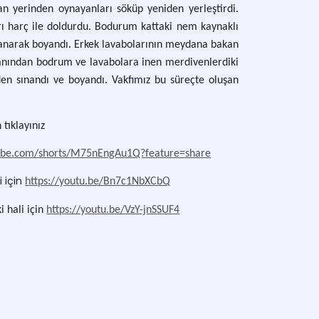
an yerinden oynayanları söküp yeniden yerleştirdi.
arı harç ile doldurdu. Bodurum kattaki nem kaynaklı
vanarak boyandı. Erkek lavabolarının meydana bakan
lanından bodrum ve lavabolara inen merdivenlerdiki
den sınandı ve boyandı. Vakfımız bu süreçte oluşan
 tıklayınız
tube.com/shorts/M75nEngAu1Q?feature=share
i için
https://youtu.be/Bn7c1NbXCbQ
i hali için
https://youtu.be/VzY-jnSSUF4